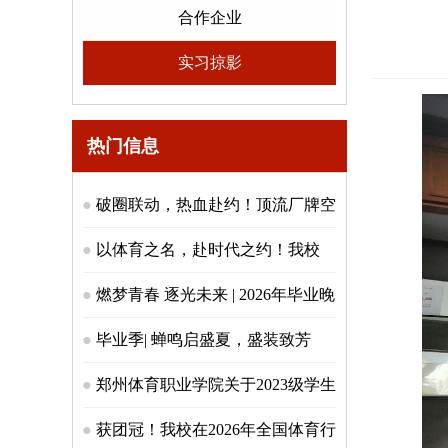
合作企业
实习掠影
热门信息
破圈联动，热血赴约！顶流厂牌空
降郑体，燃动青春篮魂！
以体育之名，赴时代之约！我校
2026 届毕业典礼圆满落幕！
燃梦青春 逐光未来 | 2026年毕业晚
会盛大落幕
毕业季| 蝉鸣启盛夏，盛装致芳
华！郑体少年，逐梦启航！
郑州体育职业学院关于2023级学生
教材费使用情况的公示
获团冠！我校在2026年全国体育行