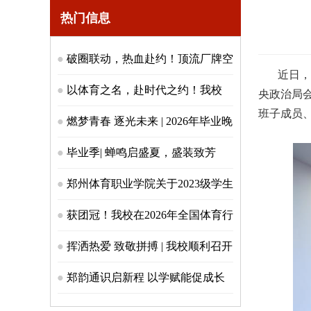
热门信息
破圈联动，热血赴约！顶流厂牌空
近日，我
降郑体，燃动青春篮魂！
以体育之名，赴时代之约！我校
央政治局
班子成员
2026 届毕业典礼圆满落幕！
燃梦青春 逐光未来 | 2026年毕业晚
会盛大落幕
毕业季| 蝉鸣启盛夏，盛装致芳
华！郑体少年，逐梦启航！
郑州体育职业学院关于2023级学生
教材费使用情况的公示
获团冠！我校在2026年全国体育行
业职业技能大赛河南省选拔赛中大
挥洒热爱 致敬拼搏 | 我校顺利召开
放异彩
“奋进杯” 球类运动会表彰大会！
郑韵通识启新程 以学赋能促成长